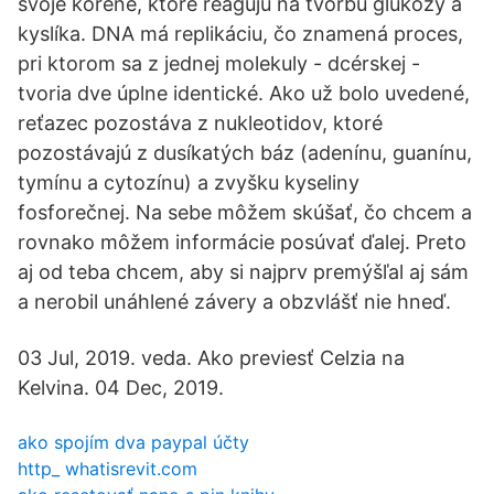
svoje korene, ktoré reagujú na tvorbu glukózy a
kyslíka. DNA má replikáciu, čo znamená proces,
pri ktorom sa z jednej molekuly - dcérskej -
tvoria dve úplne identické. Ako už bolo uvedené,
reťazec pozostáva z nukleotidov, ktoré
pozostávajú z dusíkatých báz (adenínu, guanínu,
tymínu a cytozínu) a zvyšku kyseliny
fosforečnej. Na sebe môžem skúšať, čo chcem a
rovnako môžem informácie posúvať ďalej. Preto
aj od teba chcem, aby si najprv premýšľal aj sám
a nerobil unáhlené závery a obzvlášť nie hneď.
03 Jul, 2019. veda. Ako previesť Celzia na
Kelvina. 04 Dec, 2019.
ako spojím dva paypal účty
http_ whatisrevit.com