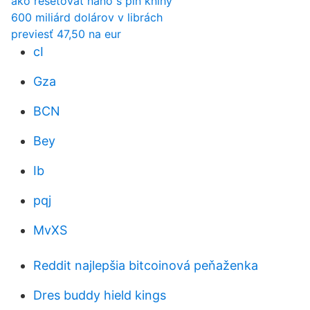
ako resetovať nano s pin knihy
600 miliárd dolárov v librách
previesť 47,50 na eur
cI
Gza
BCN
Bey
Ib
pqj
MvXS
Reddit najlepšia bitcoinová peňaženka
Dres buddy hield kings