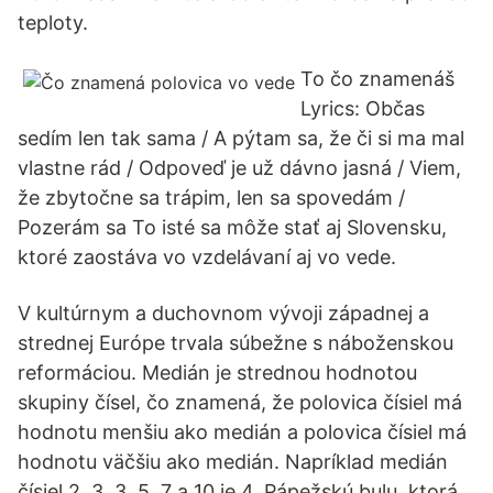
teploty.
To čo znamenáš
Lyrics: Občas
sedím len tak sama / A pýtam sa, že či si ma mal
vlastne rád / Odpoveď je už dávno jasná / Viem,
že zbytočne sa trápim, len sa spovedám /
Pozerám sa To isté sa môže stať aj Slovensku,
ktoré zaostáva vo vzdelávaní aj vo vede.
V kultúrnym a duchovnom vývoji západnej a
strednej Európe trvala súbežne s náboženskou
reformáciou. Medián je strednou hodnotou
skupiny čísel, čo znamená, že polovica čísiel má
hodnotu menšiu ako medián a polovica čísiel má
hodnotu väčšiu ako medián. Napríklad medián
čísiel 2, 3, 3, 5, 7 a 10 je 4. Pápežskú bulu, ktorá