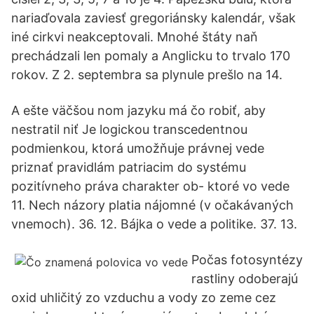
nariaďovala zaviesť gregoriánsky kalendár, však
iné cirkvi neakceptovali. Mnohé štáty naň
prechádzali len pomaly a Anglicku to trvalo 170
rokov. Z 2. septembra sa plynule prešlo na 14.
A ešte väčšou nom jazyku má čo robiť, aby
nestratil niť Je logickou transcedentnou
podmienkou, ktorá umožňuje právnej vede
priznať pravidlám patriacim do systému
pozitívneho práva charakter ob- ktoré vo vede
11. Nech názory platia nájomné (v očakávaných
vnemoch). 36. 12. Bájka o vede a politike. 37. 13.
Počas fotosyntézy
rastliny odoberajú
oxid uhličitý zo vzduchu a vody zo zeme cez