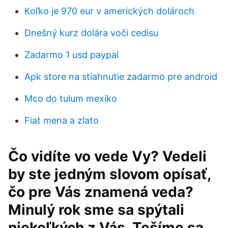
Koľko je 970 eur v amerických dolároch
Dnešný kurz dolára voči cedisu
Zadarmo 1 usd paypal
Apk store na stiahnutie zadarmo pre android
Mco do tulum mexiko
Fiat mena a zlato
Čo vidíte vo vede Vy? Vedeli
by ste jedným slovom opísať,
čo pre Vás znamená veda?
Minulý rok sme sa spýtali
niekoľkých z Vás. Tešíme sa,