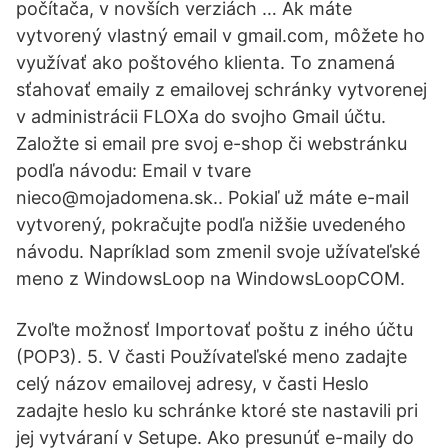
počítača, v novších verziách … Ak máte
vytvorený vlastný email v gmail.com, môžete ho
využívať ako poštového klienta. To znamená
sťahovať emaily z emailovej schránky vytvorenej
v administrácii FLOXa do svojho Gmail účtu.
Založte si email pre svoj e-shop či webstránku
podľa návodu: Email v tvare
nieco@mojadomena.sk.. Pokiaľ už máte e-mail
vytvorený, pokračujte podľa nižšie uvedeného
návodu. Napríklad som zmenil svoje užívateľské
meno z WindowsLoop na WindowsLoopCOM.
Zvoľte možnosť Importovať poštu z iného účtu
(POP3). 5. V časti Používateľské meno zadajte
celý názov emailovej adresy, v časti Heslo
zadajte heslo ku schránke ktoré ste nastavili pri
jej vytváraní v Setupe. Ako presunúť e-maily do