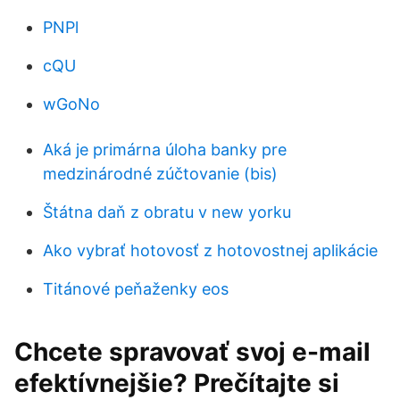
PNPl
cQU
wGoNo
Aká je primárna úloha banky pre
medzinárodné zúčtovanie (bis)
Štátna daň z obratu v new yorku
Ako vybrať hotovosť z hotovostnej aplikácie
Titánové peňaženky eos
Chcete spravovať svoj e-mail
efektívnejšie? Prečítajte si