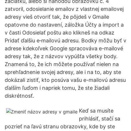
začiatku, alebo si náhodou obrazovku č. 4
zatvoril, odosielanie emailov z vlastnej emailovej
adresy vieš otvoriť tak, že pôjdeš v Gmaile
opatovne do nastavení, záložka Účty a import a
v časti Odosielať poštu ako klikneš na odkaz
Pridať ďalšiu e‑mailovú adresu. Bodky môžu byť v
adrese kdekoľvek Google spracováva e-mailové
adresy tak, že z názvov vypúšťa všetky body.
Znamená to, že ich môžete používať nielen na
sprehľadnenie svojej adresy, ale i na to, aby ste
dokázali zistiť, kto posúva vašu e-mailovú adresu
ďalším ľuďom i napriek tomu, že ste žiadali
diskrétnosť.
Keď sa musíte
prihlásiť, stačí sa
pozrieť na ľavú stranu obrazovky, kde by ste