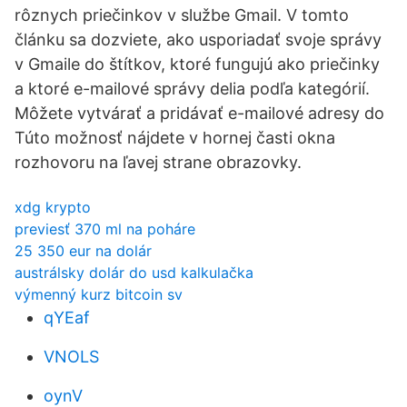
rôznych priečinkov v službe Gmail. V tomto
článku sa dozviete, ako usporiadať svoje správy
v Gmaile do štítkov, ktoré fungujú ako priečinky
a ktoré e-mailové správy delia podľa kategórií.
Môžete vytvárať a pridávať e-mailové adresy do
Túto možnosť nájdete v hornej časti okna
rozhovoru na ľavej strane obrazovky.
xdg krypto
previesť 370 ml na poháre
25 350 eur na dolár
austrálsky dolár do usd kalkulačka
výmenný kurz bitcoin sv
qYEaf
VNOLS
oynV