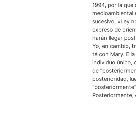
1994, por la que
medioambiental (
sucesivo, «Ley no
expreso de orient
harán llegar pos
Yo, en cambio, t
té con Mary. Ella
individuo único,
de "posteriormen
posterioridad, lu
"posteriormente":
Posteriormente, 