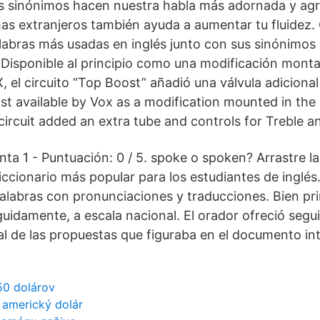
s sinónimos hacen nuestra habla más adornada y agra
mas extranjeros también ayuda a aumentar tu fluidez. 
alabras más usadas en inglés junto con sus sinónimos
Disponible al principio como una modificación monta
, el circuito “Top Boost” añadió una válvula adicional
rst available by Vox as a modification mounted in the
circuit added an extra tube and controls for Treble a
nta 1 - Puntuación: 0 / 5. spoke o spoken? Arrastre l
diccionario más popular para los estudiantes de inglés
palabras con pronunciaciones y traducciones. Bien p
uidamente, a escala nacional. El orador ofreció seg
 de las propuestas que figuraba en el documento int
 50 dolárov
 americký dolár