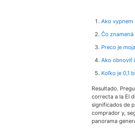
Ako vypnem 
Čo znamená z
Preco je moj
Ako obnoviť 
Koľko je 0,1 b
Resultado. Pregu
correcta a la El 
significados de 
comprador y, seg
panorama general