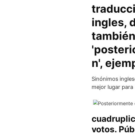
traducc
ingles, 
tambié
'posteri
n', ejem
Sinónimos ingles
mejor lugar para 
cuadruplic
votos. Púb