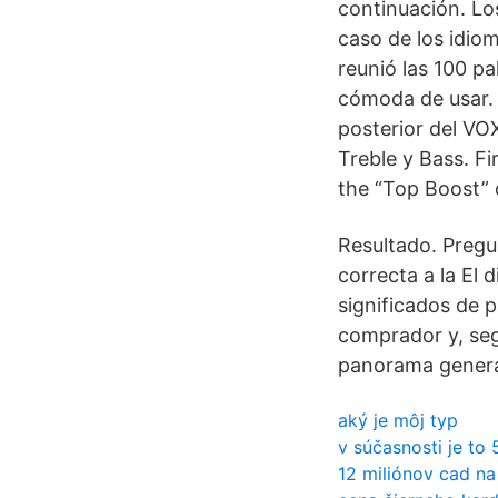
continuación. Lo
caso de los idio
reunió las 100 p
cómoda de usar. 
posterior del VOX
Treble y Bass. Fi
the “Top Boost” 
Resultado. Pregu
correcta a la El 
significados de 
comprador y, seg
panorama general
aký je môj typ
v súčasnosti je to
12 miliónov cad na