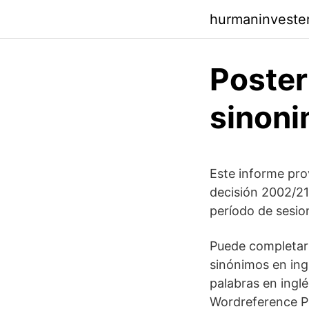
hurmaninvester
Poster
sinon
Este informe prov
decisión 2002/21
período de sesio
Puede completar 
sinónimos en ing
palabras en ingl
Wordreference Po