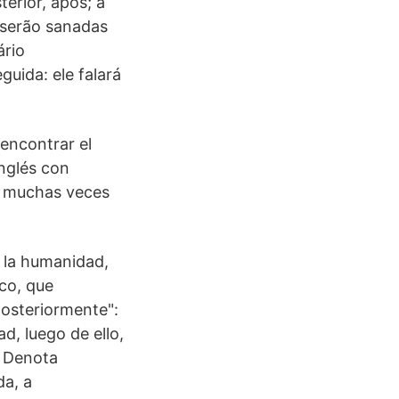
erior, após; a
 serão sanadas
ário
uida: ele falará
encontrar el
nglés con
ar muchas veces
e la humanidad,
ico, que
posteriormente":
d, luego de ello,
: Denota
da, a