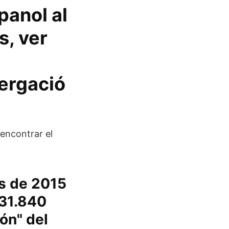
panol al
s, ver
tergació
encontrar el
as de 2015
 31.840
ón" del