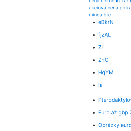
cena čierneho kar
akciová cena potra
minca btc
eBkrN
fjzAL
ZI
ZhG
HqYM
Ia
Pterodaktylo
Euro až gbp 
Obrázky eur