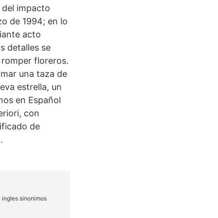
n del impacto
o de 1994; en lo
diante acto
s detalles se
 romper floreros.
omar una taza de
eva estrella, un
imos en Español
riori, con
ificado de
.