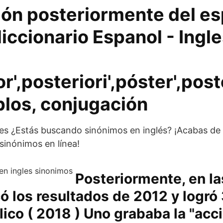
ión posteriormente del es
diccionario Espanol - Ingle
n
or',posteriori',póster',pos
plos, conjugación
es ¿Estás buscando sinónimos en inglés? ¡Acabas de 
sinónimos en línea!
Posteriormente, en l
ó los resultados de 2012 y logró
lico ( 2018 ) Uno grababa la "acci