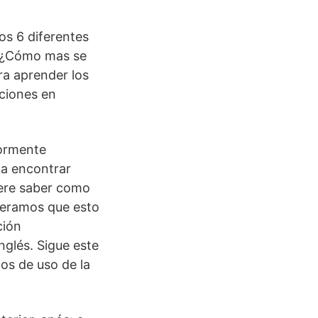
s 6 diferentes
✓ ¿Cómo mas se
ra aprender los
ciones en
iormente
 a encontrar
iere saber como
speramos que esto
ción
glés. Sigue este
os de uso de la