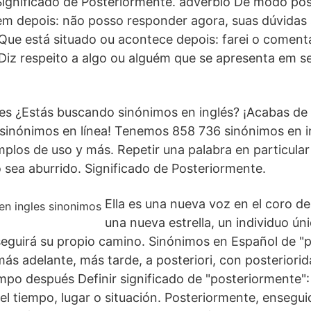
ignificado de Posteriormente. advérbio De modo post
vem depois: não posso responder agora, suas dúvidas
Que está situado ou acontece depois: farei o coment
Diz respeito a algo ou alguém que se apresenta em seg
es ¿Estás buscando sinónimos en inglés? ¡Acabas de 
 sinónimos en línea! Tenemos 858 736 sinónimos en i
emplos de uso y más. Repetir una palabra en particul
o sea aburrido. Significado de Posteriormente.
Ella es una nueva voz en el coro d
una nueva estrella, un individuo ún
eguirá su propio camino. Sinónimos en Español de "
ás adelante, más tarde, a posteriori, con posteriorida
empo después Definir significado de "posteriormente"
el tiempo, lugar o situación. Posteriormente, ensegui