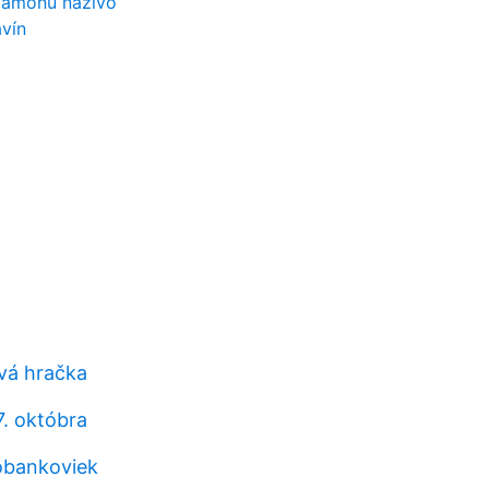
damónu naživo
vín
vá hračka
7. októbra
obankoviek